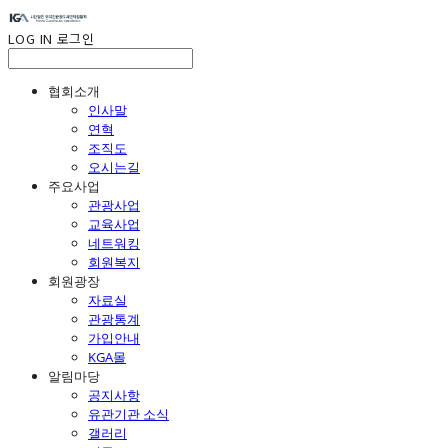
LOG IN
로그인
협회소개
인사말
연혁
조직도
오시는길
주요사업
관광사업
교육사업
네트워킹
회원복지
회원광장
자료실
관광통계
가입안내
KGA몰
알림마당
공지사항
유관기관 소식
갤러리