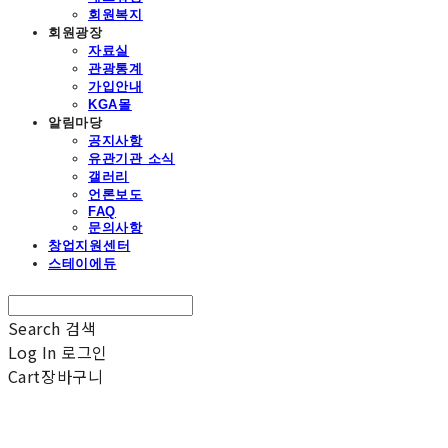
회원복지
회원광장
자료실
관광통계
가입안내
KGA몰
알림마당
공지사항
유관기관 소식
갤러리
언론보도
FAQ
문의사항
창업지원센터
스테이에듀
Search
검색
Log In
로그인
Cart
장바구니