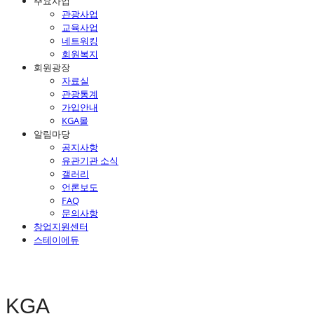
주요사업
관광사업
교육사업
네트워킹
회원복지
회원광장
자료실
관광통계
가입안내
KGA몰
알림마당
공지사항
유관기관 소식
갤러리
언론보도
FAQ
문의사항
창업지원센터
스테이에듀
KGA