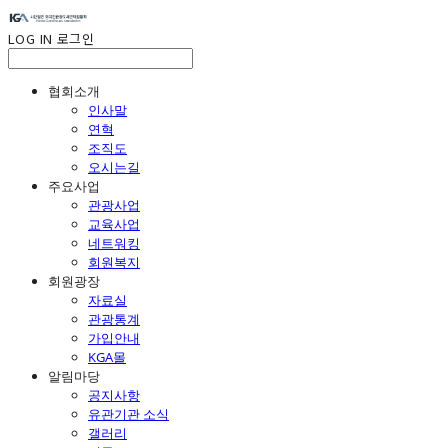
LOG IN
로그인
협회소개
인사말
연혁
조직도
오시는길
주요사업
관광사업
교육사업
네트워킹
회원복지
회원광장
자료실
관광통계
가입안내
KGA몰
알림마당
공지사항
유관기관 소식
갤러리