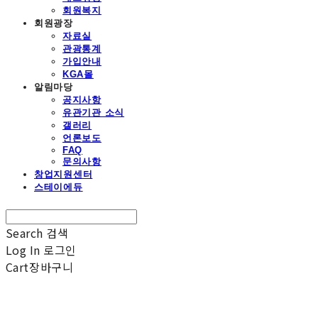
회원복지
회원광장
자료실
관광통계
가입안내
KGA몰
알림마당
공지사항
유관기관 소식
갤러리
언론보도
FAQ
문의사항
창업지원센터
스테이에듀
Search
검색
Log In
로그인
Cart
장바구니