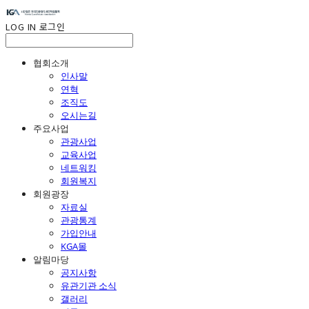
LOG IN
로그인
협회소개
인사말
연혁
조직도
오시는길
주요사업
관광사업
교육사업
네트워킹
회원복지
회원광장
자료실
관광통계
가입안내
KGA몰
알림마당
공지사항
유관기관 소식
갤러리