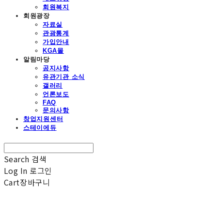
회원복지
회원광장
자료실
관광통계
가입안내
KGA몰
알림마당
공지사항
유관기관 소식
갤러리
언론보도
FAQ
문의사항
창업지원센터
스테이에듀
Search
검색
Log In
로그인
Cart
장바구니