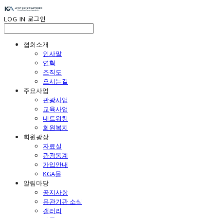
LOG IN
로그인
협회소개
인사말
연혁
조직도
오시는길
주요사업
관광사업
교육사업
네트워킹
회원복지
회원광장
자료실
관광통계
가입안내
KGA몰
알림마당
공지사항
유관기관 소식
갤러리