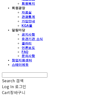
회원복지
회원광장
자료실
관광통계
가입안내
KGA몰
알림마당
공지사항
유관기관 소식
갤러리
언론보도
FAQ
문의사항
창업지원센터
스테이에듀
Search
검색
Log In
로그인
Cart
장바구니