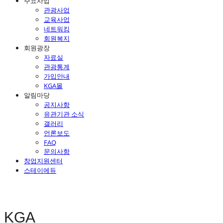
주요사업
관광사업
교육사업
네트워킹
회원복지
회원광장
자료실
관광통계
가입안내
KGA몰
알림마당
공지사항
유관기관 소식
갤러리
언론보도
FAQ
문의사항
창업지원센터
스테이에듀
KGA