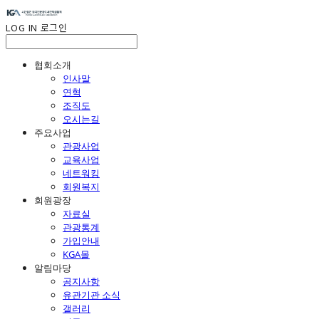
LOG IN
로그인
협회소개
인사말
연혁
조직도
오시는길
주요사업
관광사업
교육사업
네트워킹
회원복지
회원광장
자료실
관광통계
가입안내
KGA몰
알림마당
공지사항
유관기관 소식
갤러리