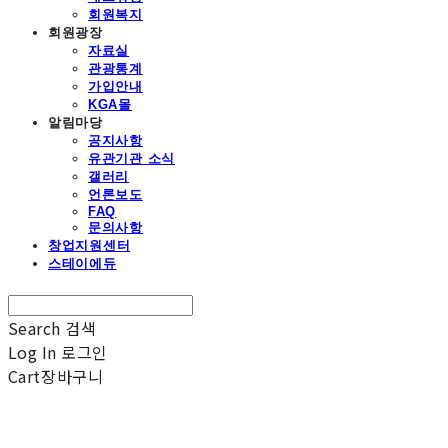
회원복지
회원광장
자료실
관광통계
가입안내
KGA몰
알림마당
공지사항
유관기관 소식
갤러리
언론보도
FAQ
문의사항
창업지원센터
스테이에듀
Search
검색
Log In
로그인
Cart
장바구니